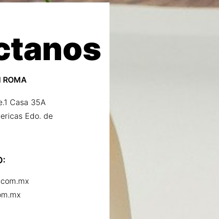
ctanos
N ROMA
e.1 Casa 35A
ericas Edo. de
:
.com.mx
om.mx