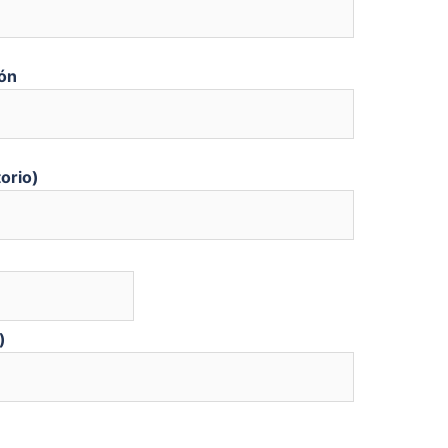
ón
orio)
)