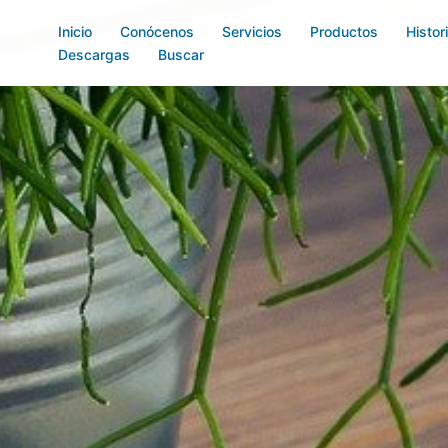
Inicio
Conócenos
Servicios
Productos
Histor
Descargas
Buscar